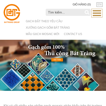
GIỎ HÀNG (
0
)
EN
GẠCH ĐẶT THEO YÊU CẦU
XƯỞNG GẠCH GỐM BÁT TRÀNG
MẪU GẠCH MOSAIC MỚI
CONTACT US
Khi có rất nhiều sản phẩm gạch mosaic nhập khẩu trên thị trường