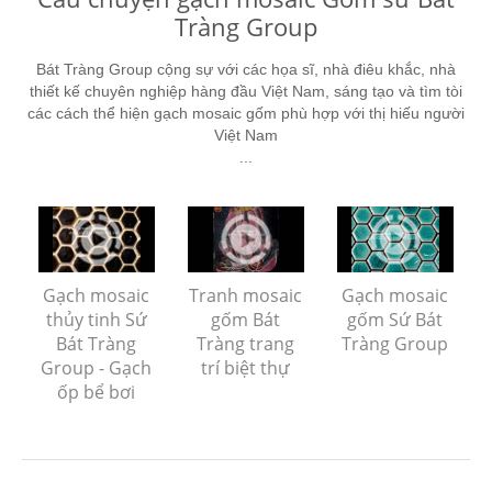
Tràng Group
Bát Tràng Group cộng sự với các họa sĩ, nhà điêu khắc, nhà
thiết kế chuyên nghiệp hàng đầu Việt Nam, sáng tạo và tìm tòi
các cách thể hiện gạch mosaic gốm phù hợp với thị hiếu người
Việt Nam
...
Gạch mosaic
Tranh mosaic
Gạch mosaic
thủy tinh Sứ
gốm Bát
gốm Sứ Bát
Bát Tràng
Tràng trang
Tràng Group
Group - Gạch
trí biệt thự
ốp bể bơi