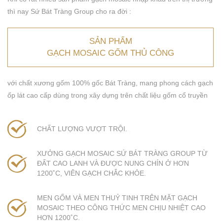
thì nay Sứ Bát Tràng Group cho ra đời :
SẢN PHẨM
GẠCH MOSAIC GỐM THỦ CÔNG
với chất xương gốm 100% gốc Bát Tràng, mang phong cách gạch
ốp lát cao cấp dùng trong xây dựng trên chất liệu gốm cổ truyền
CHẤT LƯỢNG VƯỢT TRỘI.
XƯỞNG GẠCH MOSAIC SỨ BÁT TRÀNG GROUP TỪ
ĐẤT CAO LANH VÀ ĐƯỢC NUNG CHÍN Ở HƠN
1200˚C, VIÊN GẠCH CHẮC KHỎE.
MEN GỐM VÀ MEN THUỶ TINH TRÊN MẶT GẠCH
MOSAIC THEO CÔNG THỨC MEN CHỊU NHIỆT CAO
HƠN 1200˚C.