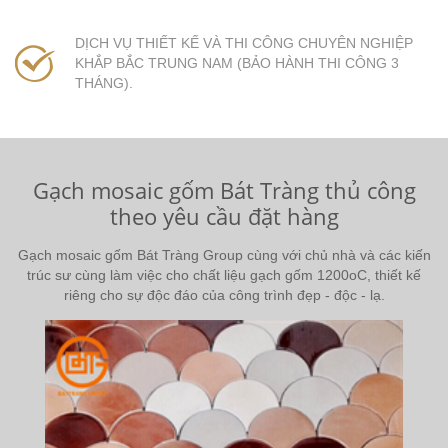
DỊCH VỤ THIẾT KẾ VÀ THI CÔNG CHUYÊN NGHIỆP
KHẮP BẮC TRUNG NAM (BẢO HÀNH THI CÔNG 3
THÁNG).
Gạch mosaic gốm Bát Tràng thủ công
theo yêu cầu đặt hàng
Gạch mosaic gốm Bát Tràng Group cùng với chủ nhà và các kiến
trúc sư cùng làm việc cho chất liệu gạch gốm 1200oC, thiết kế
riêng cho sự độc đáo của công trình đẹp - độc - lạ.