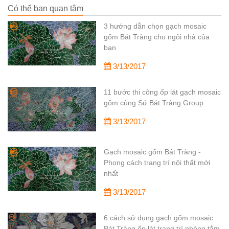
Có thể bạn quan tâm
3 hướng dẫn chọn gạch mosaic
gốm Bát Tràng cho ngôi nhà của
bạn
3/13/2017
11 bước thi công ốp lát gạch mosaic
gốm cùng Sứ Bát Tràng Group
3/13/2017
Gạch mosaic gốm Bát Tràng -
Phong cách trang trí nội thất mới
nhất
3/13/2017
6 cách sử dụng gạch gốm mosaic
Bát Tràng ốp lát trang trí phòng tắm