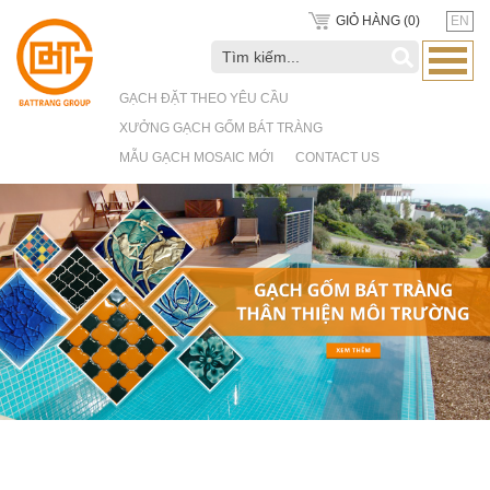
GIỎ HÀNG (
0
)
EN
GẠCH ĐẶT THEO YÊU CẦU
XƯỞNG GẠCH GỐM BÁT TRÀNG
MẪU GẠCH MOSAIC MỚI
CONTACT US