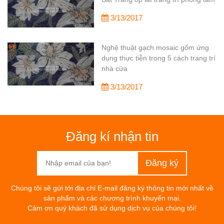
3/13/2017
Nghệ thuật gạch mosaic gốm ứng
dụng thực tiễn trong 5 cách trang trí
nhà cửa
3/13/2017
Đăng kí nhận tin
Chúng tôi sẽ gửi tới địa chỉ E-mail đăng ký thông tin mới nhất về
sản phẩm và các chương trình khuyến mại.
Cảm ơn quý khách đã sử dụng dịch vụ của chúng tôi!