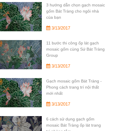
3 hướng dẫn chọn gạch mosaic
gốm Bát Tràng cho ngôi nhà
của bạn
3/13/2017
11 bước thi công ốp lát gạch
mosaic gốm cùng Sứ Bát Tràng
Group
3/13/2017
Gạch mosaic gốm Bát Tràng -
Phong cách trang trí nội thất
mới nhất
3/13/2017
6 cách sử dụng gạch gốm
mosaic Bát Tràng ốp lát trang