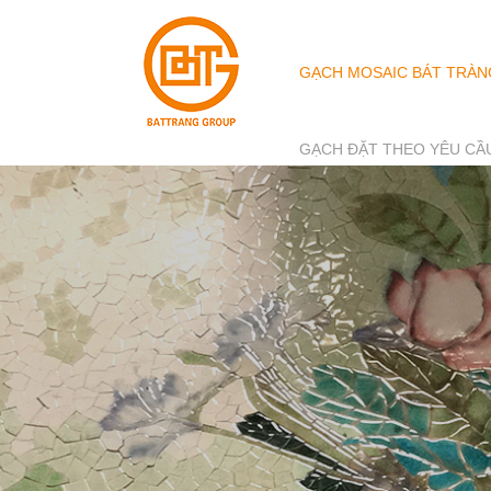
GẠCH MOSAIC BÁT TRÀN
GẠCH ĐẶT THEO YÊU CẦ