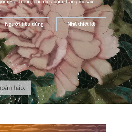
gốm Bát Tràng, phù điêu gốm, trang mosaic...
Người tiêu dùng
Nhà thiết kế