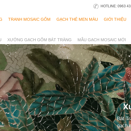
HOTLINE: 0963 43
G
TRANH MOSAIC GỐM
GẠCH THẺ MEN MÀU
GIỚI THIỆU
U
XƯỞNG GẠCH GỐM BÁT TRÀNG
MẪU GẠCH MOSAIC MỚI
X
Bát Tr
gạch m