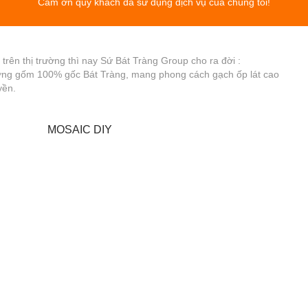
Cảm ơn quý khách đã sử dụng dịch vụ của chúng tôi!
rên thị trường thì nay Sứ Bát Tràng Group cho ra đời :
ơng gốm 100% gốc Bát Tràng, mang phong cách gạch ốp lát cao
yền.
MOSAIC DIY