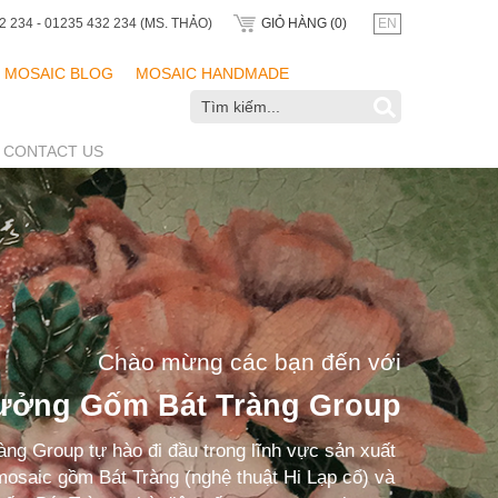
2 234 - 01235 432 234 (MS. THẢO)
GIỎ HÀNG (
0
)
EN
MOSAIC BLOG
MOSAIC HANDMADE
CONTACT US
Chào mừng các bạn đến với
ưởng Gốm Bát Tràng Group
àng Group tự hào đi đầu trong lĩnh vực sản xuất
osaic gồm Bát Tràng (nghệ thuật Hi Lạp cổ) và