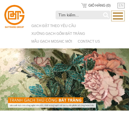
GIỎ HÀNG (
0
)
EN
GẠCH ĐẶT THEO YÊU CẦU
XƯỞNG GẠCH GỐM BÁT TRÀNG
MẪU GẠCH MOSAIC MỚI
CONTACT US