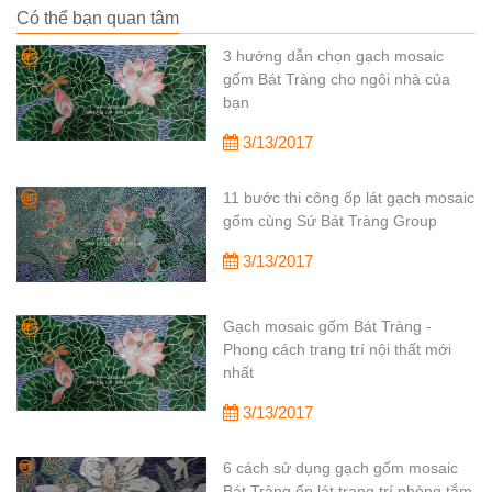
Có thể bạn quan tâm
3 hướng dẫn chọn gạch mosaic
gốm Bát Tràng cho ngôi nhà của
bạn
3/13/2017
11 bước thi công ốp lát gạch mosaic
gốm cùng Sứ Bát Tràng Group
3/13/2017
Gạch mosaic gốm Bát Tràng -
Phong cách trang trí nội thất mới
nhất
3/13/2017
6 cách sử dụng gạch gốm mosaic
Bát Tràng ốp lát trang trí phòng tắm