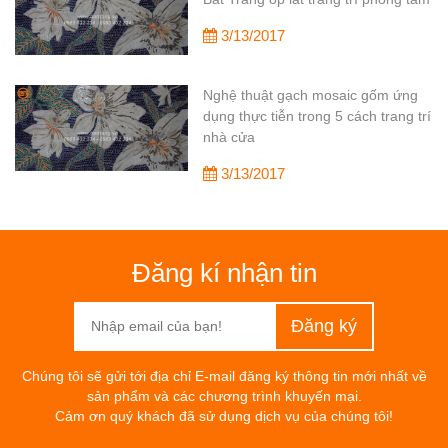
3/13/2017
Nghệ thuật gạch mosaic gốm ứng
dụng thực tiễn trong 5 cách trang trí
nhà cửa
3/13/2017
Đăng kí nhận tin
Chúng tôi sẽ gửi tới địa chỉ E-mail đăng ký thông tin mới nhất về
sản phẩm và các chương trình khuyến mại.
Cảm ơn quý khách đã sử dụng dịch vụ của chúng tôi!