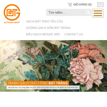
GIỎ HÀNG (
0
)
EN
GẠCH ĐẶT THEO YÊU CẦU
XƯỞNG GẠCH GỐM BÁT TRÀNG
MẪU GẠCH MOSAIC MỚI
CONTACT US