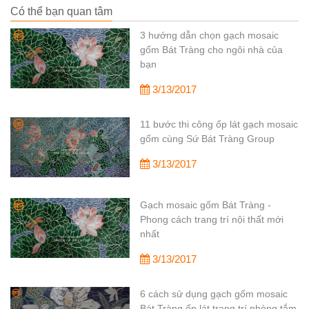
Có thể bạn quan tâm
3 hướng dẫn chọn gạch mosaic
gốm Bát Tràng cho ngôi nhà của
bạn
3/13/2017
11 bước thi công ốp lát gạch mosaic
gốm cùng Sứ Bát Tràng Group
3/13/2017
Gạch mosaic gốm Bát Tràng -
Phong cách trang trí nội thất mới
nhất
3/13/2017
6 cách sử dụng gạch gốm mosaic
Bát Tràng ốp lát trang trí phòng tắm