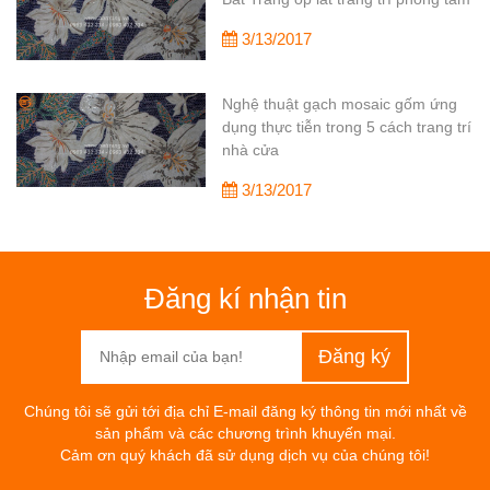
3/13/2017
Nghệ thuật gạch mosaic gốm ứng
dụng thực tiễn trong 5 cách trang trí
nhà cửa
3/13/2017
Đăng kí nhận tin
Chúng tôi sẽ gửi tới địa chỉ E-mail đăng ký thông tin mới nhất về
sản phẩm và các chương trình khuyến mại.
Cảm ơn quý khách đã sử dụng dịch vụ của chúng tôi!