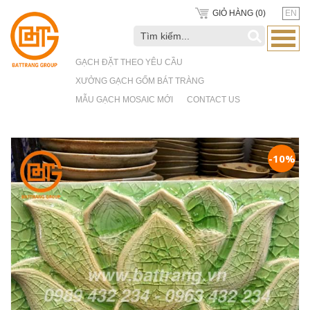
GIỎ HÀNG (
0
)
EN
GẠCH ĐẶT THEO YÊU CẦU
XƯỞNG GẠCH GỐM BÁT TRÀNG
MẪU GẠCH MOSAIC MỚI
CONTACT US
-10%