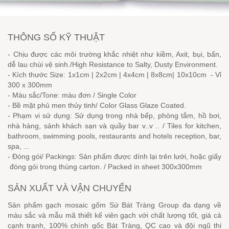
THÔNG SỐ KỸ THUẬT
- Chịu được các môi trường khắc nhiệt như kiềm, Axit, bụi, bẩn,
dễ lau chùi vệ sinh./High Resistance to Salty, Dusty Environment.
- Kích thước Size: 1x1cm | 2x2cm | 4x4cm | 8x8cm| 10x10cm - Vỉ
300 x 300mm
- Màu sắc/Tone: màu đơn / Single Color
- Bề mặt phủ men thủy tinh/ Color Glass Glaze Coated.
- Phạm vi sử dụng: Sử dụng trong nhà bếp, phòng tắm, hồ bơi,
nhà hàng, sảnh khách sạn và quầy bar v..v .. / Tiles for kitchen,
bathroom, swimming pools, restaurants and hotels reception, bar,
spa, ...
- Đóng gói/ Packings: Sản phẩm được dính lại trên lưới, hoặc giấy
đóng gói trong thùng carton. / Packed in sheet 300x300mm
SẢN XUẤT VÀ VẬN CHUYỂN
Sản phẩm gạch mosaic gốm Sứ Bát Tràng Group đa dạng về
màu sắc và mẫu mã thiết kế viên gạch với chất lượng tốt, giá cả
cạnh tranh, 100% chính gốc Bát Tràng, QC cao và đội ngũ thi