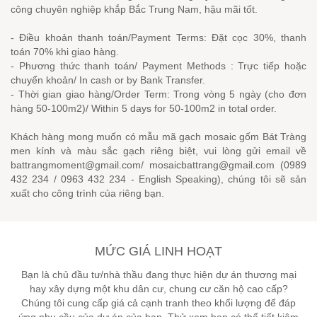
công chuyên nghiệp khắp Bắc Trung Nam, hậu mãi tốt.
- Điều khoản thanh toán/Payment Terms: Đặt cọc 30%, thanh
toán 70% khi giao hàng.
- Phương thức thanh toán/ Payment Methods : Trực tiếp hoặc
chuyển khoản/ In cash or by Bank Transfer.
- Thời gian giao hàng/Order Term: Trong vòng 5 ngày (cho đơn
hàng 50-100m2)/ Within 5 days for 50-100m2 in total order.
Khách hàng mong muốn có mẫu mã gạch mosaic gốm Bát Tràng
men kính và màu sắc gạch riêng biệt, vui lòng gửi email về
battrangmoment@gmail.com/ mosaicbattrang@gmail.com (0989
432 234 / 0963 432 234 - English Speaking), chúng tôi sẽ sản
xuất cho công trình của riêng bạn.
MỨC GIÁ LINH HOẠT
Bạn là chủ đầu tư/nhà thầu đang thực hiện dự án thương mại
hay xây dựng một khu dân cư, chung cư căn hộ cao cấp?
Chúng tôi cung cấp giá cả cạnh tranh theo khối lượng để đáp