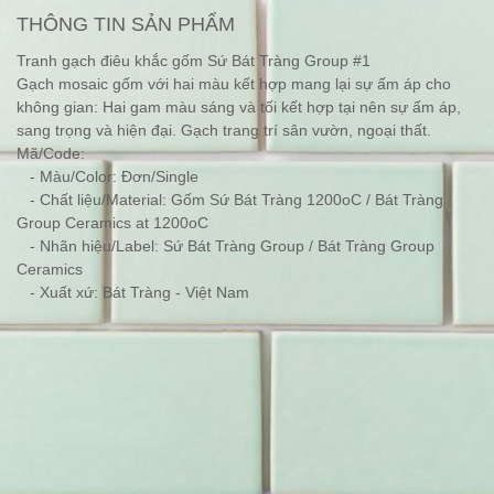
THÔNG TIN SẢN PHẨM
Tranh gạch điêu khắc gốm Sứ Bát Tràng Group #1
Gạch mosaic gốm với hai màu kết hợp mang lại sự ấm áp cho
không gian: Hai gam màu sáng và tối kết hợp tại nên sự ấm áp,
sang trọng và hiện đại. Gạch trang trí sân vườn, ngoại thất.
Mã/Code:
- Màu/Color: Đơn/Single
- Chất liệu/Material: Gốm Sứ Bát Tràng 1200oC / Bát Tràng
Group Ceramics at 1200oC
- Nhãn hiệu/Label: Sứ Bát Tràng Group / Bát Tràng Group
Ceramics
- Xuất xứ: Bát Tràng - Việt Nam