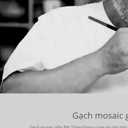
Gạch mosaic g
Gạch mosaic gốm Bát Tràng Group cùng với chủ nhà và 