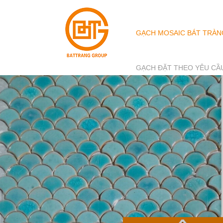
GẠCH MOSAIC BÁT TRÀN
GẠCH ĐẶT THEO YÊU CẦ