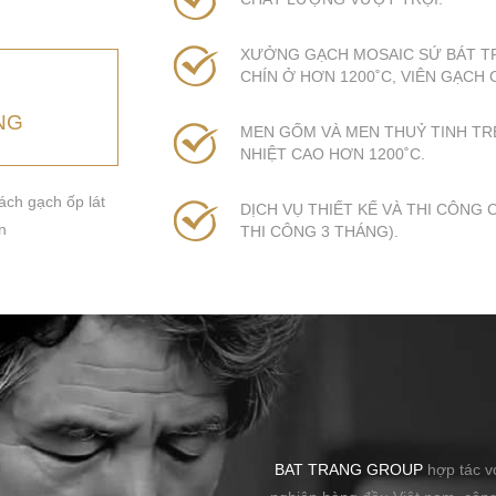
XƯỞNG GẠCH MOSAIC SỨ BÁT T
CHÍN Ở HƠN 1200˚C, VIÊN GẠCH
NG
MEN GỐM VÀ MEN THUỶ TINH T
NHIỆT CAO HƠN 1200˚C.
ch gạch ốp lát
DỊCH VỤ THIẾT KẾ VÀ THI CÔNG
n
THI CÔNG 3 THÁNG).
BAT TRANG GROUP
hợp tác vớ