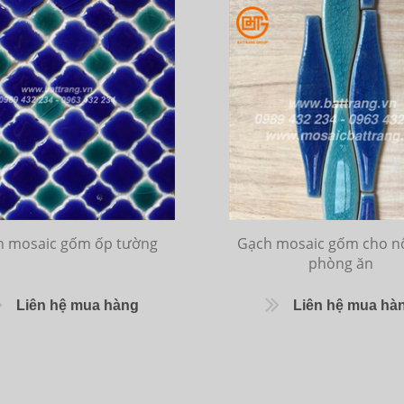
h mosaic gốm ốp tường
Gạch mosaic gốm cho nộ
phòng ăn
Liên hệ mua hàng
Liên hệ mua hà