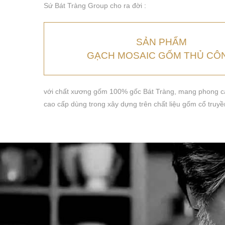
Sứ Bát Tràng Group cho ra đời :
SẢN PHẨM
GẠCH MOSAIC GỐM THỦ CÔ
với chất xương gốm 100% gốc Bát Tràng, mang phong cá
cao cấp dùng trong xây dựng trên chất liệu gốm cổ truyề