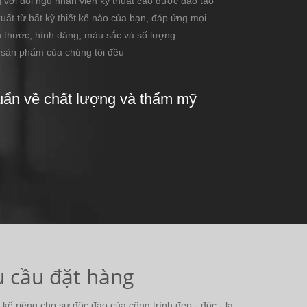
 với đội ngũ nhân viên kỹ thuật cao được đào tạo
xuất từ bất kỳ thiết kế nào của bạn, đáp ứng mọi
h thước, hình dáng, màu sắc và số lượng.
 sản phẩm của chúng tôi đều
huẩn về chất lượng và thẩm mỹ
u cầu đặt hàng
ế riêng cho sự độc đáo của công trình đẹp - độc - lạ.