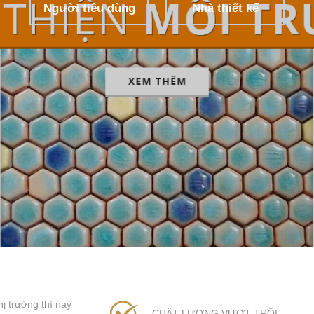
Người tiêu dùng
Nhà thiết kế
ị trường thì nay
CHẤT LƯỢNG VƯỢT TRỘI.