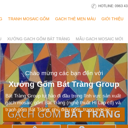
HOTLINE: 0963 43
G
TRANH MOSAIC GỐM
GẠCH THẺ MEN MÀU
GIỚI THIỆU
U
XƯỞNG GẠCH GỐM BÁT TRÀNG
MẪU GẠCH MOSAIC MỚI
Chào mừng các bạn đến với
Xưởng Gốm Bát Tràng Group
Bát Tràng Group tự hào đi đầu trong lĩnh vực sản xuất
gạch mosaic gốm Bát Tràng (nghệ thuật Hi Lạp cổ) và
tranh gốm Bát Tràng, phù điêu gốm, trang mosaic...