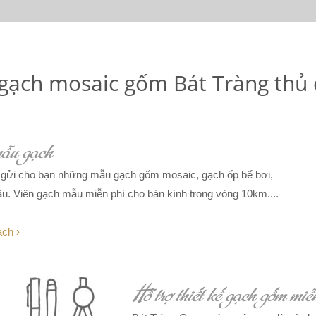
gạch mosaic gốm Bát Tràng thủ
ẫu gạch
 gửi cho bạn những mẫu gạch gốm mosaic, gạch ốp bể bơi,
cầu. Viên gạch mẫu miễn phí cho bán kính trong vòng 10km....
ch ›
Hỗ trợ thiết kế gạch gốm miễ