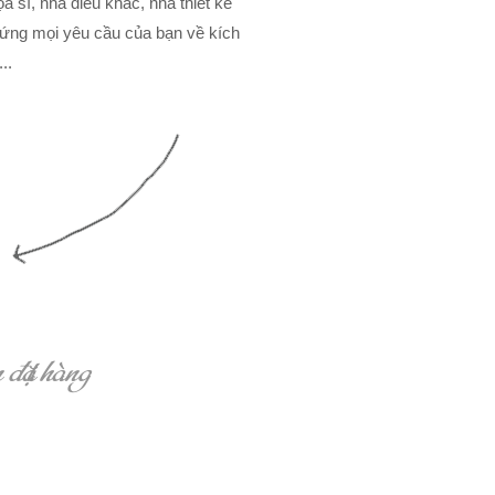
 sĩ, nhà điêu khắc, nhà thiết kế
ứng mọi yêu cầu của bạn về kích
..
 đặt hàng