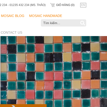
2 234 - 01235 432 234 (MS. THẢO)
GIỎ HÀNG (
0
)
EN
MOSAIC BLOG
MOSAIC HANDMADE
CONTACT US