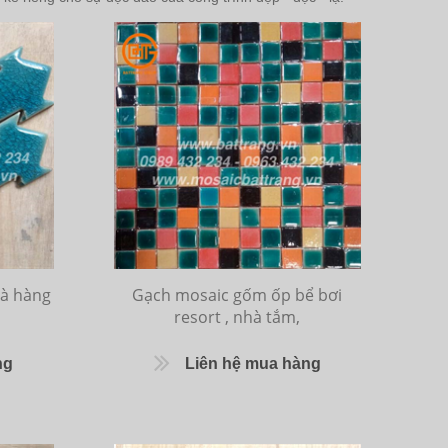
à hàng
Gạch mosaic gốm ốp bể bơi
resort , nhà tắm,
ng
Liên hệ mua hàng