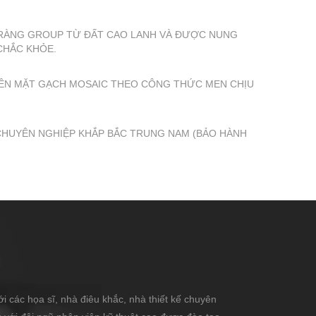
RÀNG GROUP TỪ ĐẤT CAO LANH VÀ ĐƯỢC NUNG
 CHẮC KHỎE.
RÊN MẶT GẠCH MOSAIC THEO CÔNG THỨC MEN CHỊU
 CHUYÊN NGHIỆP KHẮP BẮC TRUNG NAM (BẢO HÀNH
i các họa sĩ, nhà điêu khắc, nhà thiết kế chuyên