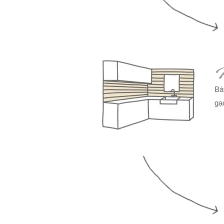
P
Bá
gạ