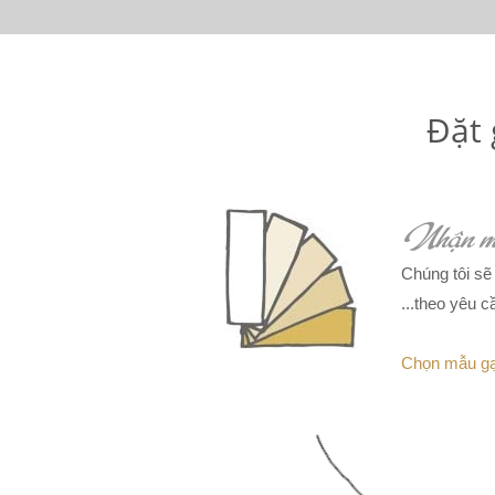
Đặt 
Nhận m
Chúng tôi sẽ
...theo yêu 
Chọn mẫu gạ