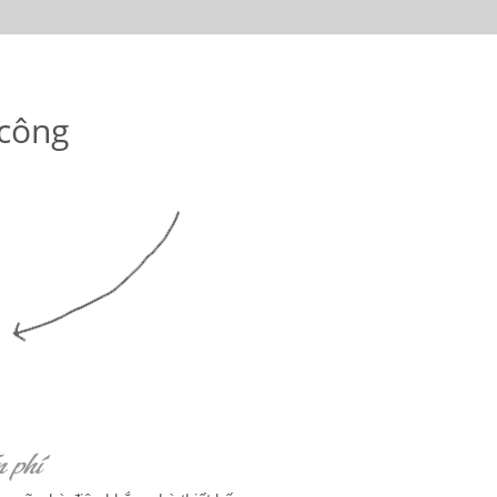
 công
n phí