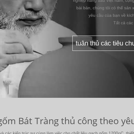
nghiệp hàng đầu Việt nam, cộng
bài bản, chúng tôi có thể sản 
yêu cầu của bạn về kíc
Tất cả các
tuân thủ các tiêu c
ốm Bát Tràng thủ công theo yê
các kiến trúc sư cùng làm việc cho chất liệu gạch gốm 1200oC, thiết k